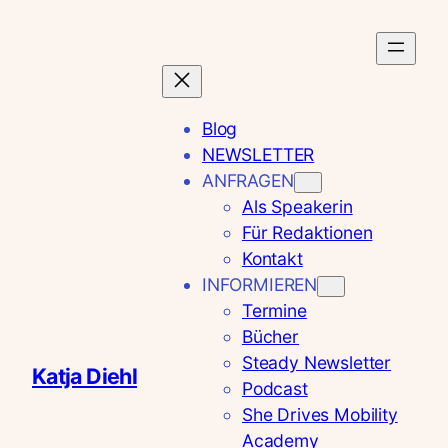
Zum
Inhalt
springen
Blog
NEWSLETTER
ANFRAGEN
Als Speakerin
Für Redaktionen
Kontakt
INFORMIEREN
Termine
Bücher
Steady Newsletter
Katja Diehl
Podcast
She Drives Mobility
Academy